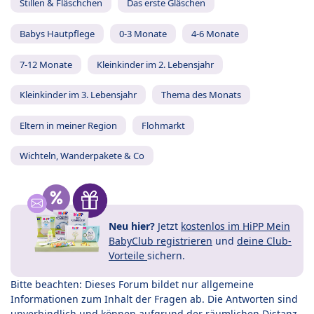
Stillen & Fläschchen
Das erste Gläschen
Babys Hautpflege
0-3 Monate
4-6 Monate
7-12 Monate
Kleinkinder im 2. Lebensjahr
Kleinkinder im 3. Lebensjahr
Thema des Monats
Eltern in meiner Region
Flohmarkt
Wichteln, Wanderpakete & Co
Neu hier?
Jetzt
kostenlos im HiPP Mein
BabyClub registrieren
und
deine Club-
Vorteile
sichern.
Bitte beachten: Dieses Forum bildet nur allgemeine
Informationen zum Inhalt der Fragen ab. Die Antworten sind
unverbindlich und können aufgrund der räumlichen Distanz