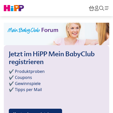
Skip to main content
Warenkor
HiPP M
Such
Jetzt im HiPP Mein BabyClub
registrieren
✔️ Produktproben
✔️ Coupons
✔️ Gewinnspiele
✔️ Tipps per Mail