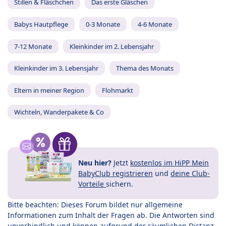
Stillen & Fläschchen
Das erste Gläschen
Babys Hautpflege
0-3 Monate
4-6 Monate
7-12 Monate
Kleinkinder im 2. Lebensjahr
Kleinkinder im 3. Lebensjahr
Thema des Monats
Eltern in meiner Region
Flohmarkt
Wichteln, Wanderpakete & Co
Neu hier?
Jetzt
kostenlos im HiPP Mein
BabyClub registrieren
und
deine Club-
Vorteile
sichern.
Bitte beachten: Dieses Forum bildet nur allgemeine
Informationen zum Inhalt der Fragen ab. Die Antworten sind
unverbindlich und können aufgrund der räumlichen Distanz