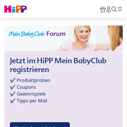
Skip to main content
Warenkor
HiPP M
Such
Jetzt im HiPP Mein BabyClub
registrieren
✔️ Produktproben
✔️ Coupons
✔️ Gewinnspiele
✔️ Tipps per Mail