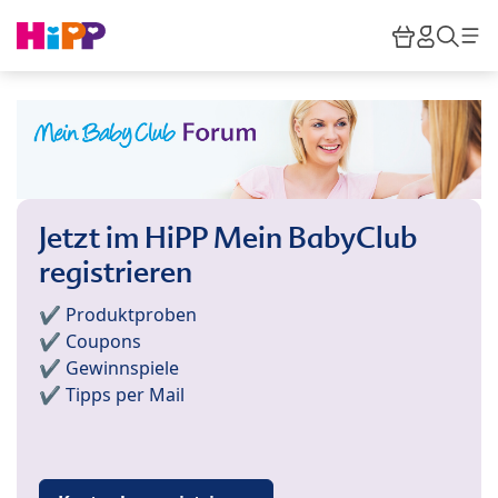
Skip to main content
Warenkor
HiPP M
Such
Jetzt im HiPP Mein BabyClub
registrieren
✔️ Produktproben
✔️ Coupons
✔️ Gewinnspiele
✔️ Tipps per Mail