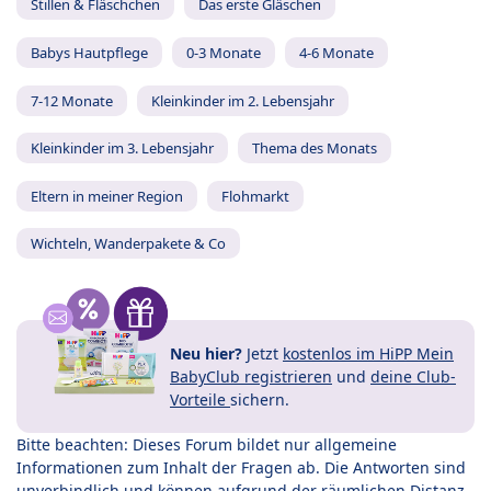
Stillen & Fläschchen
Das erste Gläschen
Babys Hautpflege
0-3 Monate
4-6 Monate
7-12 Monate
Kleinkinder im 2. Lebensjahr
Kleinkinder im 3. Lebensjahr
Thema des Monats
Eltern in meiner Region
Flohmarkt
Wichteln, Wanderpakete & Co
Neu hier?
Jetzt
kostenlos im HiPP Mein
BabyClub registrieren
und
deine Club-
Vorteile
sichern.
Bitte beachten: Dieses Forum bildet nur allgemeine
Informationen zum Inhalt der Fragen ab. Die Antworten sind
unverbindlich und können aufgrund der räumlichen Distanz