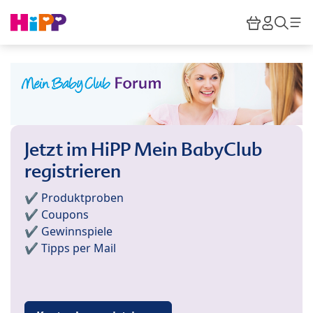
Skip to main content
Warenkor
HiPP M
Such
Jetzt im HiPP Mein BabyClub
registrieren
✔️ Produktproben
✔️ Coupons
✔️ Gewinnspiele
✔️ Tipps per Mail