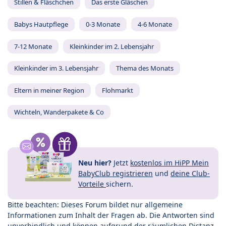
Stillen & Fläschchen
Das erste Gläschen
Babys Hautpflege
0-3 Monate
4-6 Monate
7-12 Monate
Kleinkinder im 2. Lebensjahr
Kleinkinder im 3. Lebensjahr
Thema des Monats
Eltern in meiner Region
Flohmarkt
Wichteln, Wanderpakete & Co
Neu hier?
Jetzt
kostenlos im HiPP Mein
BabyClub registrieren
und
deine Club-
Vorteile
sichern.
Bitte beachten: Dieses Forum bildet nur allgemeine
Informationen zum Inhalt der Fragen ab. Die Antworten sind
unverbindlich und können aufgrund der räumlichen Distanz