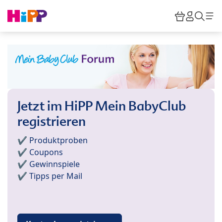
Skip to main content
Warenkor
HiPP M
Such
Jetzt im HiPP Mein BabyClub
registrieren
✔️ Produktproben
✔️ Coupons
✔️ Gewinnspiele
✔️ Tipps per Mail