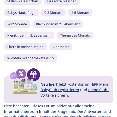
Stillen & Fläschchen
Das erste Gläschen
Babys Hautpflege
0-3 Monate
4-6 Monate
7-12 Monate
Kleinkinder im 2. Lebensjahr
Kleinkinder im 3. Lebensjahr
Thema des Monats
Eltern in meiner Region
Flohmarkt
Wichteln, Wanderpakete & Co
Neu hier?
Jetzt
kostenlos im HiPP Mein
BabyClub registrieren
und
deine Club-
Vorteile
sichern.
Bitte beachten: Dieses Forum bildet nur allgemeine
Informationen zum Inhalt der Fragen ab. Die Antworten sind
unverbindlich und können aufgrund der räumlichen Distanz