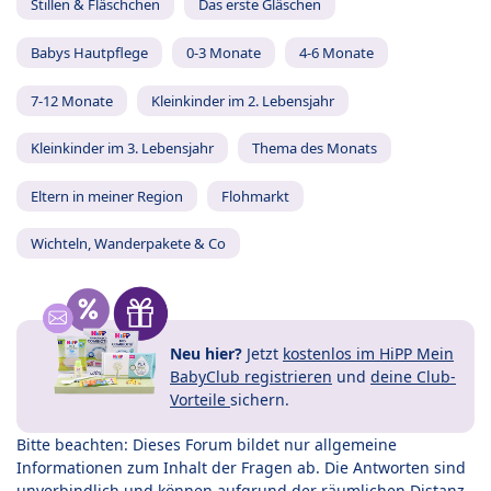
Stillen & Fläschchen
Das erste Gläschen
Babys Hautpflege
0-3 Monate
4-6 Monate
7-12 Monate
Kleinkinder im 2. Lebensjahr
Kleinkinder im 3. Lebensjahr
Thema des Monats
Eltern in meiner Region
Flohmarkt
Wichteln, Wanderpakete & Co
Neu hier?
Jetzt
kostenlos im HiPP Mein
BabyClub registrieren
und
deine Club-
Vorteile
sichern.
Bitte beachten: Dieses Forum bildet nur allgemeine
Informationen zum Inhalt der Fragen ab. Die Antworten sind
unverbindlich und können aufgrund der räumlichen Distanz