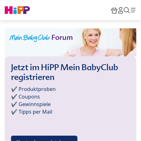
Skip to main content
Warenkor
HiPP M
Such
Jetzt im HiPP Mein BabyClub
registrieren
✔️ Produktproben
✔️ Coupons
✔️ Gewinnspiele
✔️ Tipps per Mail