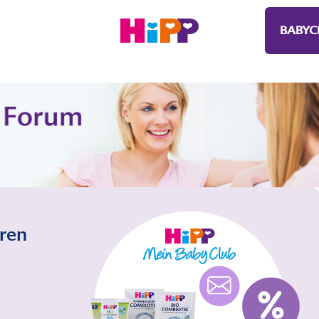
BABYC
eren