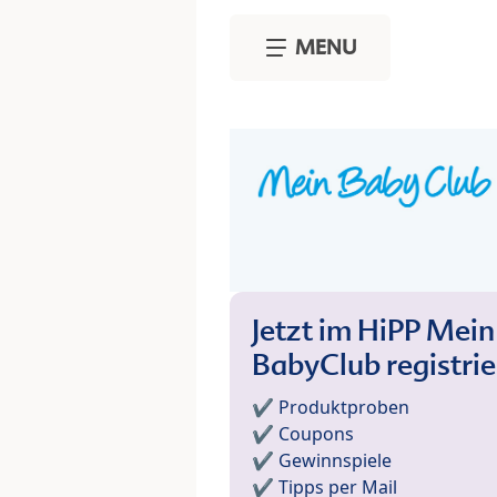
Skip to main content
MENU
Jetzt im HiPP Mein
BabyClub registri
✔️ Produktproben
✔️ Coupons
✔️ Gewinnspiele
✔️ Tipps per Mail