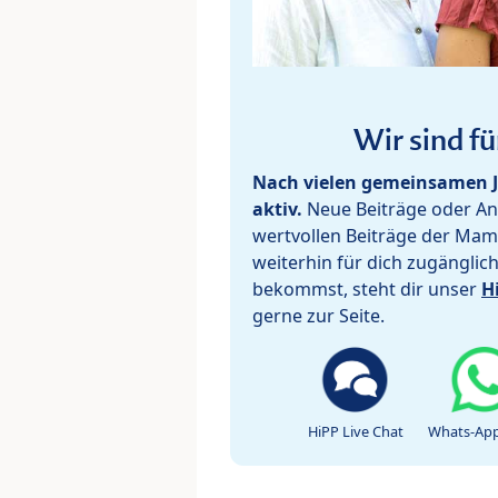
Wir sind fü
Nach vielen gemeinsamen J
aktiv.
Neue Beiträge oder Ant
wertvollen Beiträge der Mam
weiterhin für dich zugänglic
bekommst, steht dir unser
H
gerne zur Seite.
HiPP Live Chat
Whats-App