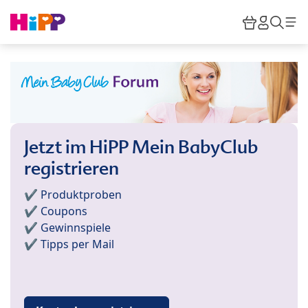
Skip to main content
Warenkor
HiPP M
Such
Jetzt im HiPP Mein BabyClub
registrieren
✔️ Produktproben
✔️ Coupons
✔️ Gewinnspiele
✔️ Tipps per Mail