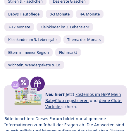
Stillen & Fläschchen
Das erste Gläschen
Babys Hautpflege
0-3 Monate
4-6 Monate
7-12 Monate
Kleinkinder im 2. Lebensjahr
Kleinkinder im 3. Lebensjahr
Thema des Monats
Eltern in meiner Region
Flohmarkt
Wichteln, Wanderpakete & Co
Neu hier?
Jetzt
kostenlos im HiPP Mein
BabyClub registrieren
und
deine Club-
Vorteile
sichern.
Bitte beachten: Dieses Forum bildet nur allgemeine
Informationen zum Inhalt der Fragen ab. Die Antworten sind
unverbindlich und können aufgrund der räumlichen Distanz