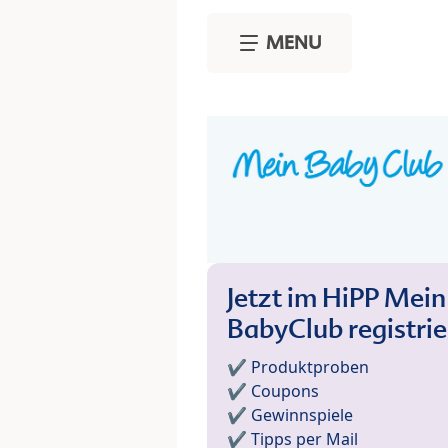
Skip to main content
MENU
Jetzt im HiPP Mein
BabyClub registri
✔️ Produktproben
✔️ Coupons
✔️ Gewinnspiele
✔️ Tipps per Mail