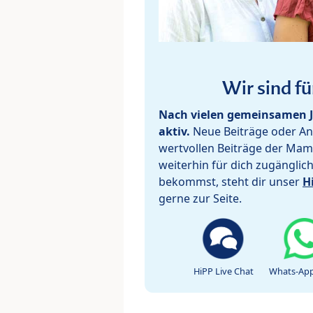
Wir sind fü
Nach vielen gemeinsamen J
aktiv.
Neue Beiträge oder Ant
wertvollen Beiträge der Mam
weiterhin für dich zugänglic
bekommst, steht dir unser
H
gerne zur Seite.
HiPP Live Chat
Whats-App