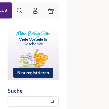
Suche
HiPP Mein Babyclub
Warenkorb
LUB
Viele Vorteile &
Geschenke
Neu registrieren
Suche
Suche