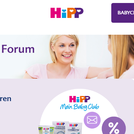
BABYC
eren