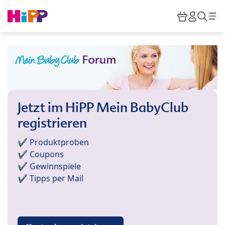
Skip to main content
Warenkor
HiPP M
Such
Jetzt im HiPP Mein BabyClub
registrieren
✔️ Produktproben
✔️ Coupons
✔️ Gewinnspiele
✔️ Tipps per Mail