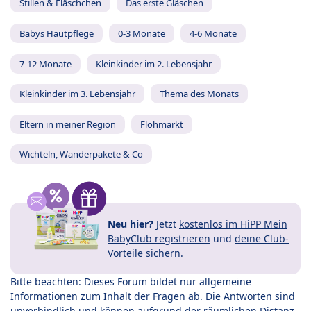
Stillen & Fläschchen
Das erste Gläschen
Babys Hautpflege
0-3 Monate
4-6 Monate
7-12 Monate
Kleinkinder im 2. Lebensjahr
Kleinkinder im 3. Lebensjahr
Thema des Monats
Eltern in meiner Region
Flohmarkt
Wichteln, Wanderpakete & Co
Neu hier?
Jetzt
kostenlos im HiPP Mein
BabyClub registrieren
und
deine Club-
Vorteile
sichern.
Bitte beachten: Dieses Forum bildet nur allgemeine
Informationen zum Inhalt der Fragen ab. Die Antworten sind
unverbindlich und können aufgrund der räumlichen Distanz