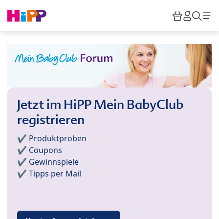
Skip to main content
Warenkor
HiPP M
Such
Jetzt im HiPP Mein BabyClub
registrieren
✔️ Produktproben
✔️ Coupons
✔️ Gewinnspiele
✔️ Tipps per Mail