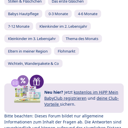
Stillen & Fläschchen
Das erste Gläschen
Babys Hautpflege
0-3 Monate
4-6 Monate
7-12 Monate
Kleinkinder im 2. Lebensjahr
Kleinkinder im 3. Lebensjahr
Thema des Monats
Eltern in meiner Region
Flohmarkt
Wichteln, Wanderpakete & Co
Neu hier?
Jetzt
kostenlos im HiPP Mein
BabyClub registrieren
und
deine Club-
Vorteile
sichern.
Bitte beachten: Dieses Forum bildet nur allgemeine
Informationen zum Inhalt der Fragen ab. Die Antworten sind
unverbindlich und können aufgrund der räumlichen Distanz