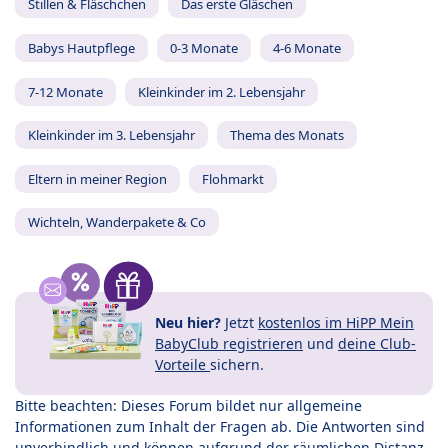
Stillen & Fläschchen
Das erste Gläschen
Babys Hautpflege
0-3 Monate
4-6 Monate
7-12 Monate
Kleinkinder im 2. Lebensjahr
Kleinkinder im 3. Lebensjahr
Thema des Monats
Eltern in meiner Region
Flohmarkt
Wichteln, Wanderpakete & Co
Neu hier?
Jetzt
kostenlos im HiPP Mein
BabyClub registrieren
und
deine Club-
Vorteile
sichern.
Bitte beachten: Dieses Forum bildet nur allgemeine
Informationen zum Inhalt der Fragen ab. Die Antworten sind
unverbindlich und können aufgrund der räumlichen Distanz