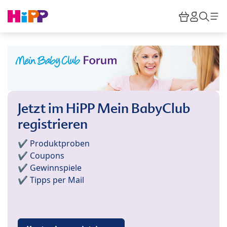
Skip to main content
Warenkor
HiPP M
Such
Jetzt im HiPP Mein BabyClub
registrieren
✔️ Produktproben
✔️ Coupons
✔️ Gewinnspiele
✔️ Tipps per Mail