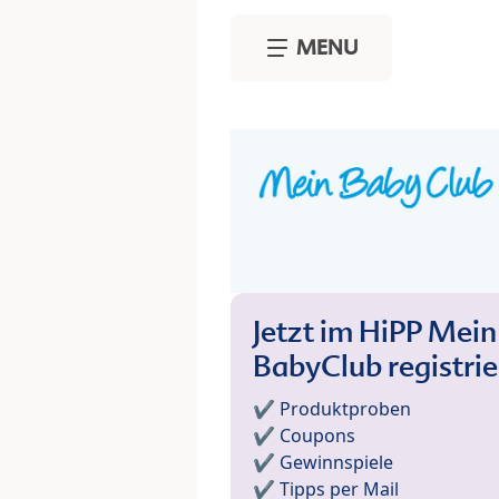
Skip to main content
MENU
Jetzt im HiPP Mein
BabyClub registri
✔️ Produktproben
✔️ Coupons
✔️ Gewinnspiele
✔️ Tipps per Mail