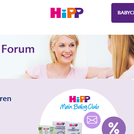
BABYC
eren