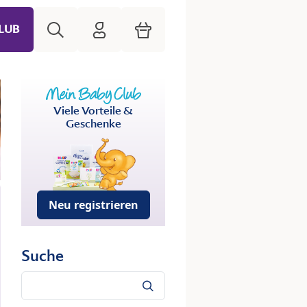
Suche
HiPP Mein Babyclub
Warenkorb
LUB
Viele Vorteile &
Geschenke
Neu registrieren
Suche
Suche