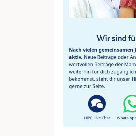
Wir sind fü
Nach vielen gemeinsamen J
aktiv.
Neue Beiträge oder Ant
wertvollen Beiträge der Mam
weiterhin für dich zugänglic
bekommst, steht dir unser
H
gerne zur Seite.
HiPP Live Chat
Whats-App