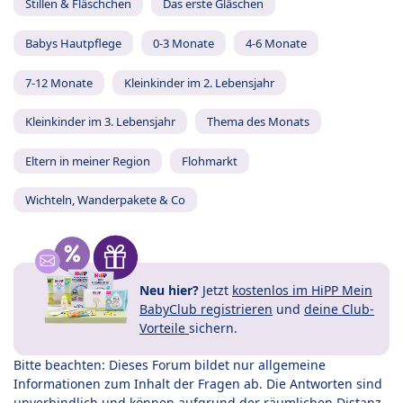
Stillen & Fläschchen
Das erste Gläschen
Babys Hautpflege
0-3 Monate
4-6 Monate
7-12 Monate
Kleinkinder im 2. Lebensjahr
Kleinkinder im 3. Lebensjahr
Thema des Monats
Eltern in meiner Region
Flohmarkt
Wichteln, Wanderpakete & Co
Neu hier?
Jetzt
kostenlos im HiPP Mein
BabyClub registrieren
und
deine Club-
Vorteile
sichern.
Bitte beachten: Dieses Forum bildet nur allgemeine
Informationen zum Inhalt der Fragen ab. Die Antworten sind
unverbindlich und können aufgrund der räumlichen Distanz