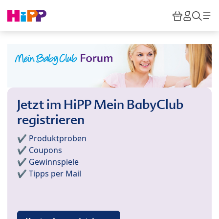
Skip to main content
Warenkor
HiPP M
Such
Jetzt im HiPP Mein BabyClub
registrieren
✔️ Produktproben
✔️ Coupons
✔️ Gewinnspiele
✔️ Tipps per Mail