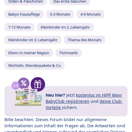
Stillen & Fläschchen
Das erste Gläschen
Babys Hautpflege
0-3 Monate
4-6 Monate
7-12 Monate
Kleinkinder im 2. Lebensjahr
Kleinkinder im 3. Lebensjahr
Thema des Monats
Eltern in meiner Region
Flohmarkt
Wichteln, Wanderpakete & Co
Neu hier?
Jetzt
kostenlos im HiPP Mein
BabyClub registrieren
und
deine Club-
Vorteile
sichern.
Bitte beachten: Dieses Forum bildet nur allgemeine
Informationen zum Inhalt der Fragen ab. Die Antworten sind
unverbindlich und können aufgrund der räumlichen Distanz