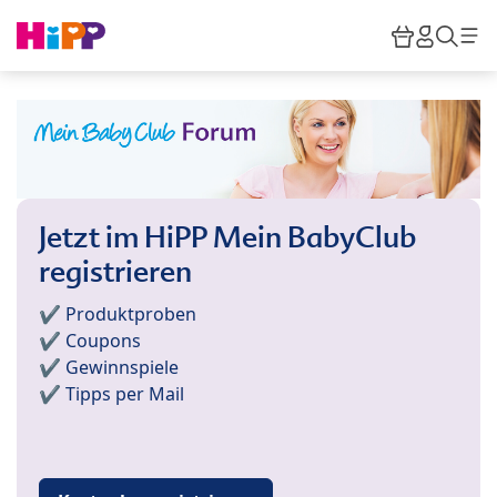
Skip to main content
Warenkor
HiPP M
Such
Jetzt im HiPP Mein BabyClub
registrieren
✔️ Produktproben
✔️ Coupons
✔️ Gewinnspiele
✔️ Tipps per Mail