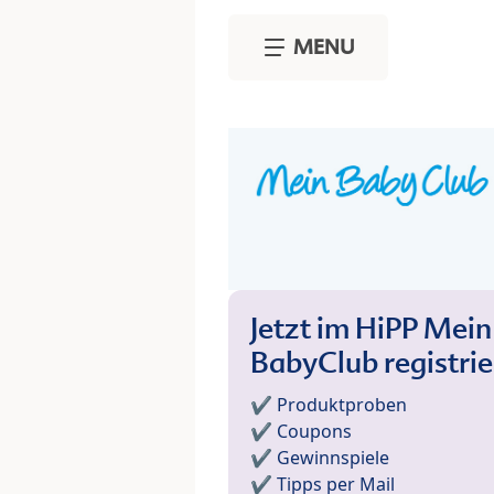
Skip to main content
MENU
Jetzt im HiPP Mein
BabyClub registri
✔️ Produktproben
✔️ Coupons
✔️ Gewinnspiele
✔️ Tipps per Mail