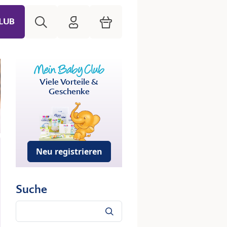
Suche
HiPP Mein Babyclub
Warenkorb
LUB
Viele Vorteile &
Geschenke
Neu registrieren
Suche
Suche