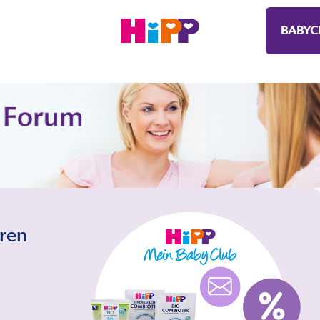
BABYC
eren