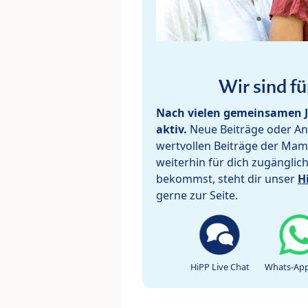
Wir sind fü
Nach vielen gemeinsamen J
aktiv.
Neue Beiträge oder Ant
wertvollen Beiträge der Mam
weiterhin für dich zugänglic
bekommst, steht dir unser
H
gerne zur Seite.
HiPP Live Chat
Whats-App