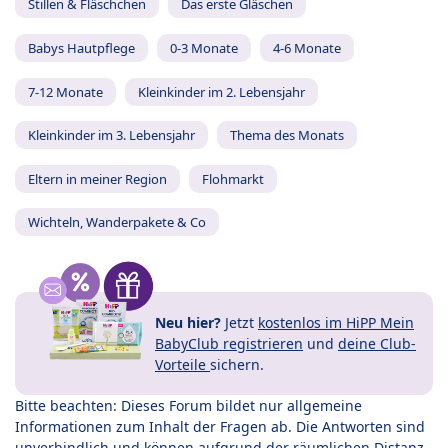
Stillen & Fläschchen
Das erste Gläschen
Babys Hautpflege
0-3 Monate
4-6 Monate
7-12 Monate
Kleinkinder im 2. Lebensjahr
Kleinkinder im 3. Lebensjahr
Thema des Monats
Eltern in meiner Region
Flohmarkt
Wichteln, Wanderpakete & Co
Neu hier?
Jetzt
kostenlos im HiPP Mein
BabyClub registrieren
und
deine Club-
Vorteile
sichern.
Bitte beachten: Dieses Forum bildet nur allgemeine
Informationen zum Inhalt der Fragen ab. Die Antworten sind
unverbindlich und können aufgrund der räumlichen Distanz