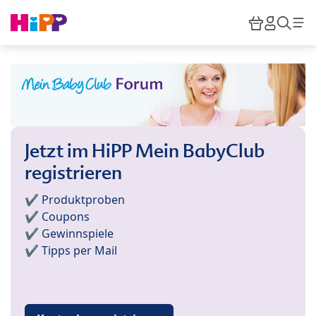
Skip to main content
Warenkor
HiPP M
Such
Jetzt im HiPP Mein BabyClub
registrieren
✔️ Produktproben
✔️ Coupons
✔️ Gewinnspiele
✔️ Tipps per Mail