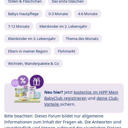
Stillen & Fläschchen
Das erste Gläschen
Babys Hautpflege
0-3 Monate
4-6 Monate
7-12 Monate
Kleinkinder im 2. Lebensjahr
Kleinkinder im 3. Lebensjahr
Thema des Monats
Eltern in meiner Region
Flohmarkt
Wichteln, Wanderpakete & Co
Neu hier?
Jetzt
kostenlos im HiPP Mein
BabyClub registrieren
und
deine Club-
Vorteile
sichern.
Bitte beachten: Dieses Forum bildet nur allgemeine
Informationen zum Inhalt der Fragen ab. Die Antworten sind
unverbindlich und können aufgrund der räumlichen Distanz