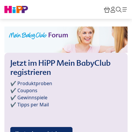
Skip to main content
Warenkor
HiPP M
Such
Jetzt im HiPP Mein BabyClub
registrieren
✔️ Produktproben
✔️ Coupons
✔️ Gewinnspiele
✔️ Tipps per Mail