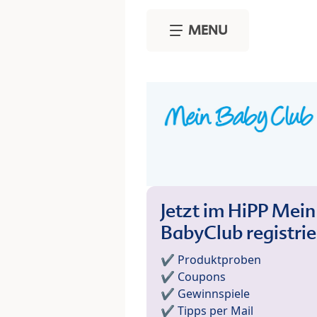
Skip to main content
MENU
Jetzt im HiPP Mein
BabyClub registri
✔️ Produktproben
✔️ Coupons
✔️ Gewinnspiele
✔️ Tipps per Mail