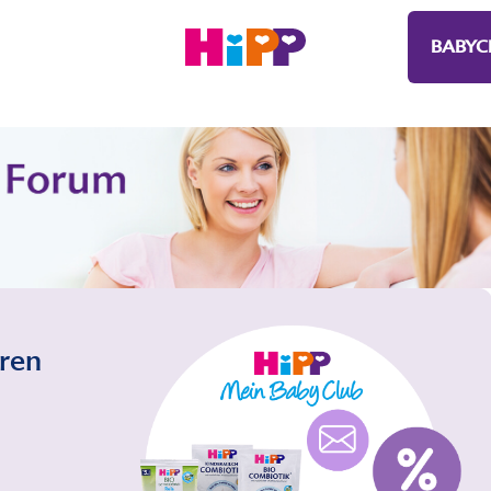
BABYC
eren