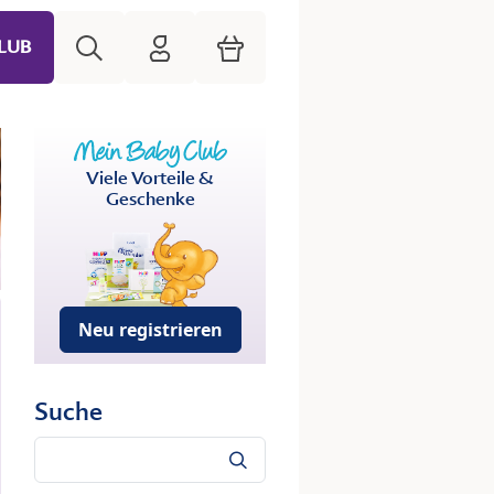
Suche
HiPP Mein Babyclub
Warenkorb
LUB
Viele Vorteile &
Geschenke
Neu registrieren
Suche
Suche