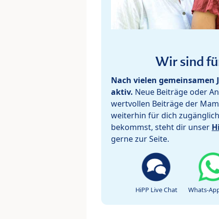
Wir sind fü
Nach vielen gemeinsamen J
aktiv.
Neue Beiträge oder Ant
wertvollen Beiträge der Mam
weiterhin für dich zugänglic
bekommst, steht dir unser
H
gerne zur Seite.
HiPP Live Chat
Whats-App