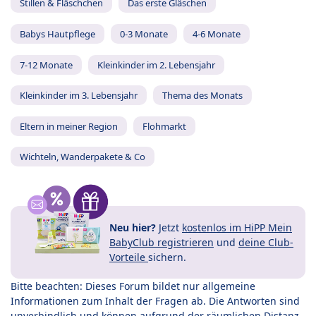
Stillen & Fläschchen
Das erste Gläschen
Babys Hautpflege
0-3 Monate
4-6 Monate
7-12 Monate
Kleinkinder im 2. Lebensjahr
Kleinkinder im 3. Lebensjahr
Thema des Monats
Eltern in meiner Region
Flohmarkt
Wichteln, Wanderpakete & Co
Neu hier?
Jetzt
kostenlos im HiPP Mein
BabyClub registrieren
und
deine Club-
Vorteile
sichern.
Bitte beachten: Dieses Forum bildet nur allgemeine
Informationen zum Inhalt der Fragen ab. Die Antworten sind
unverbindlich und können aufgrund der räumlichen Distanz