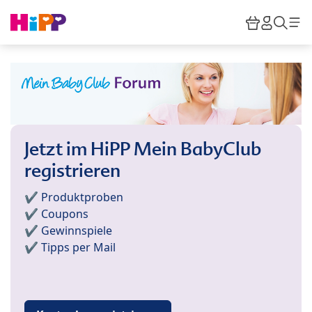
Skip to main content
Warenkor
HiPP M
Such
Jetzt im HiPP Mein BabyClub
registrieren
✔️ Produktproben
✔️ Coupons
✔️ Gewinnspiele
✔️ Tipps per Mail