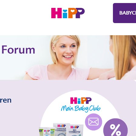
BABYC
eren