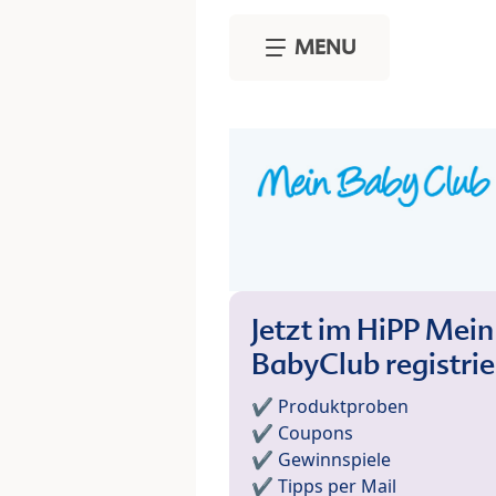
Skip to main content
MENU
Jetzt im HiPP Mein
BabyClub registri
✔️ Produktproben
✔️ Coupons
✔️ Gewinnspiele
✔️ Tipps per Mail