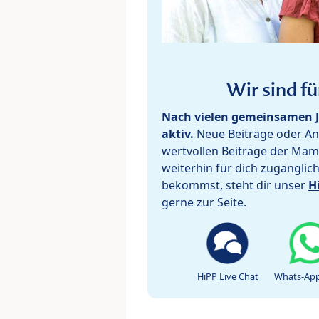
Wir sind fü
Nach vielen gemeinsamen J
aktiv.
Neue Beiträge oder Ant
wertvollen Beiträge der Mam
weiterhin für dich zugänglic
bekommst, steht dir unser
H
gerne zur Seite.
HiPP Live Chat
Whats-App