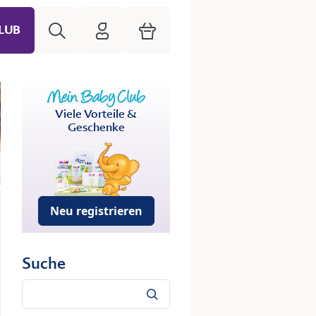
Suche
HiPP Mein Babyclub
Warenkorb
LUB
Viele Vorteile &
Geschenke
Neu registrieren
Suche
Suche