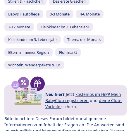
Stillen & Fläschchen
Das erste Gläschen
Babys Hautpflege
0-3 Monate
4-6 Monate
7-12 Monate
Kleinkinder im 2. Lebensjahr
Kleinkinder im 3. Lebensjahr
Thema des Monats
Eltern in meiner Region
Flohmarkt
Wichteln, Wanderpakete & Co
Neu hier?
Jetzt
kostenlos im HiPP Mein
BabyClub registrieren
und
deine Club-
Vorteile
sichern.
Bitte beachten: Dieses Forum bildet nur allgemeine
Informationen zum Inhalt der Fragen ab. Die Antworten sind
unverbindlich und können aufgrund der räumlichen Distanz