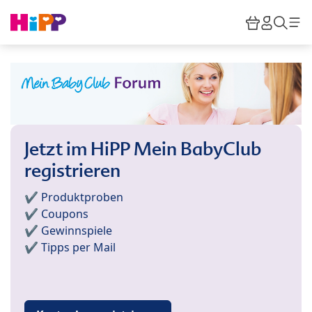
Skip to main content
Warenkor
HiPP M
Such
Jetzt im HiPP Mein BabyClub
registrieren
✔️ Produktproben
✔️ Coupons
✔️ Gewinnspiele
✔️ Tipps per Mail