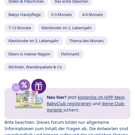
Stillen & Fläschchen
Das erste Gläschen
Babys Hautpflege
0-3 Monate
4-6 Monate
7-12 Monate
Kleinkinder im 2. Lebensjahr
Kleinkinder im 3. Lebensjahr
Thema des Monats
Eltern in meiner Region
Flohmarkt
Wichteln, Wanderpakete & Co
Neu hier?
Jetzt
kostenlos im HiPP Mein
BabyClub registrieren
und
deine Club-
Vorteile
sichern.
Bitte beachten: Dieses Forum bildet nur allgemeine
Informationen zum Inhalt der Fragen ab. Die Antworten sind
unverbindlich und können aufgrund der räumlichen Distanz