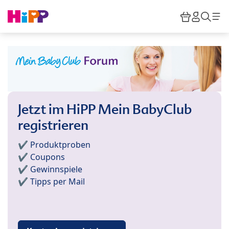
Skip to main content
Warenkor
HiPP M
Such
Jetzt im HiPP Mein BabyClub
registrieren
✔️ Produktproben
✔️ Coupons
✔️ Gewinnspiele
✔️ Tipps per Mail