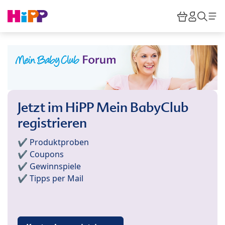
Skip to main content
Warenkor
HiPP M
Such
Jetzt im HiPP Mein BabyClub
registrieren
✔️ Produktproben
✔️ Coupons
✔️ Gewinnspiele
✔️ Tipps per Mail