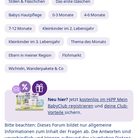
Stillen & Fläschchen
Das erste Gläschen
Babys Hautpflege
0-3 Monate
4-6 Monate
7-12 Monate
Kleinkinder im 2. Lebensjahr
Kleinkinder im 3. Lebensjahr
Thema des Monats
Eltern in meiner Region
Flohmarkt
Wichteln, Wanderpakete & Co
Neu hier?
Jetzt
kostenlos im HiPP Mein
BabyClub registrieren
und
deine Club-
Vorteile
sichern.
Bitte beachten: Dieses Forum bildet nur allgemeine
Informationen zum Inhalt der Fragen ab. Die Antworten sind
unverbindlich und können aufgrund der räumlichen Distanz