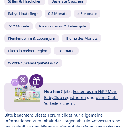
Stillen & Fläschchen
Das erste Gläschen
Babys Hautpflege
0-3 Monate
4-6 Monate
7-12 Monate
Kleinkinder im 2. Lebensjahr
Kleinkinder im 3. Lebensjahr
Thema des Monats
Eltern in meiner Region
Flohmarkt
Wichteln, Wanderpakete & Co
Neu hier?
Jetzt
kostenlos im HiPP Mein
BabyClub registrieren
und
deine Club-
Vorteile
sichern.
Bitte beachten: Dieses Forum bildet nur allgemeine
Informationen zum Inhalt der Fragen ab. Die Antworten sind
unverbindlich und können aufgrund der räumlichen Distanz