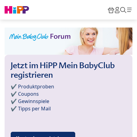
Skip to main content
Warenkor
HiPP M
Such
Jetzt im HiPP Mein BabyClub
registrieren
✔️ Produktproben
✔️ Coupons
✔️ Gewinnspiele
✔️ Tipps per Mail