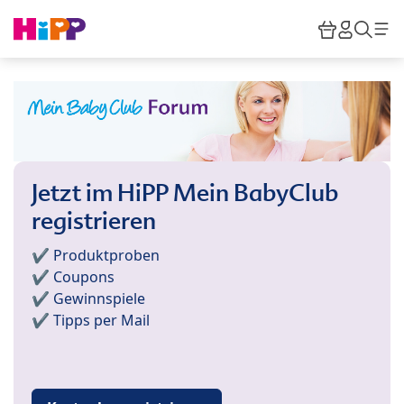
Skip to main content
Warenkor
HiPP M
Such
Jetzt im HiPP Mein BabyClub
registrieren
✔️ Produktproben
✔️ Coupons
✔️ Gewinnspiele
✔️ Tipps per Mail