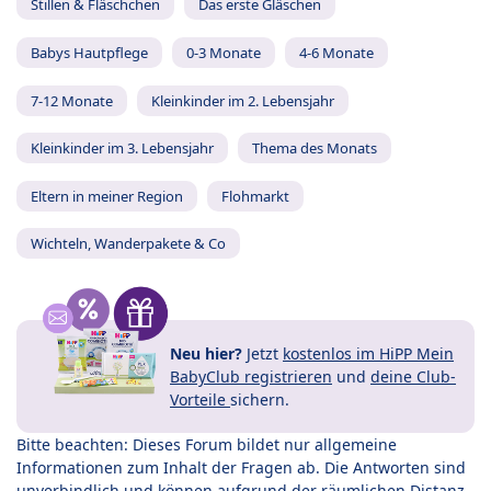
Stillen & Fläschchen
Das erste Gläschen
Babys Hautpflege
0-3 Monate
4-6 Monate
7-12 Monate
Kleinkinder im 2. Lebensjahr
Kleinkinder im 3. Lebensjahr
Thema des Monats
Eltern in meiner Region
Flohmarkt
Wichteln, Wanderpakete & Co
Neu hier?
Jetzt
kostenlos im HiPP Mein
BabyClub registrieren
und
deine Club-
Vorteile
sichern.
Bitte beachten: Dieses Forum bildet nur allgemeine
Informationen zum Inhalt der Fragen ab. Die Antworten sind
unverbindlich und können aufgrund der räumlichen Distanz