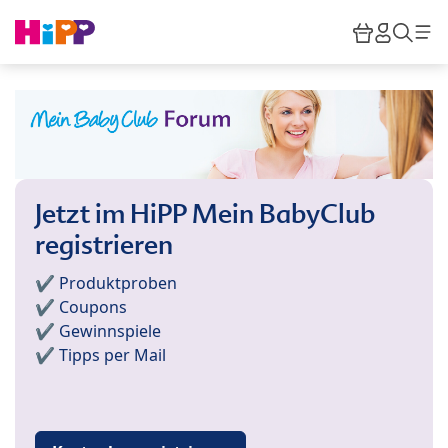
Skip to main content
Warenkor
HiPP M
Such
Jetzt im HiPP Mein BabyClub
registrieren
✔️ Produktproben
✔️ Coupons
✔️ Gewinnspiele
✔️ Tipps per Mail