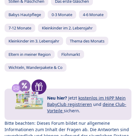
Stillen & Fläschchen
Das erste Gläschen
Babys Hautpflege
0-3 Monate
4-6 Monate
7-12 Monate
Kleinkinder im 2. Lebensjahr
Kleinkinder im 3. Lebensjahr
Thema des Monats
Eltern in meiner Region
Flohmarkt
Wichteln, Wanderpakete & Co
Neu hier?
Jetzt
kostenlos im HiPP Mein
BabyClub registrieren
und
deine Club-
Vorteile
sichern.
Bitte beachten: Dieses Forum bildet nur allgemeine
Informationen zum Inhalt der Fragen ab. Die Antworten sind
unverbindlich und können aufgrund der räumlichen Distanz