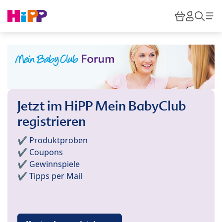
Skip to main content
Warenkor
HiPP M
Such
Jetzt im HiPP Mein BabyClub
registrieren
✔️ Produktproben
✔️ Coupons
✔️ Gewinnspiele
✔️ Tipps per Mail