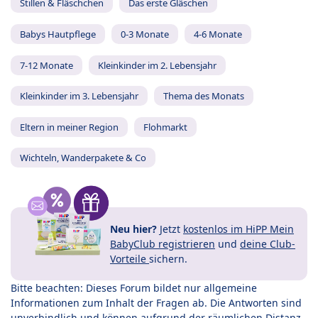
Stillen & Fläschchen
Das erste Gläschen
Babys Hautpflege
0-3 Monate
4-6 Monate
7-12 Monate
Kleinkinder im 2. Lebensjahr
Kleinkinder im 3. Lebensjahr
Thema des Monats
Eltern in meiner Region
Flohmarkt
Wichteln, Wanderpakete & Co
Neu hier?
Jetzt
kostenlos im HiPP Mein
BabyClub registrieren
und
deine Club-
Vorteile
sichern.
Bitte beachten: Dieses Forum bildet nur allgemeine
Informationen zum Inhalt der Fragen ab. Die Antworten sind
unverbindlich und können aufgrund der räumlichen Distanz