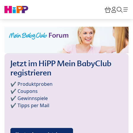
Skip to main content
Warenkor
HiPP M
Such
Jetzt im HiPP Mein BabyClub
registrieren
✔️ Produktproben
✔️ Coupons
✔️ Gewinnspiele
✔️ Tipps per Mail