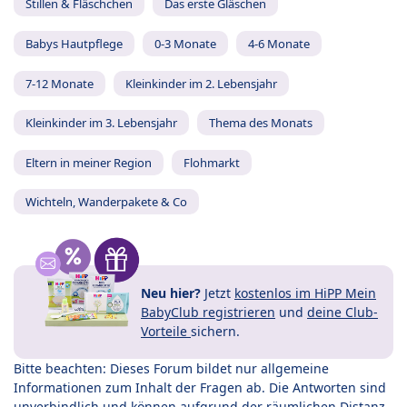
Stillen & Fläschchen
Das erste Gläschen
Babys Hautpflege
0-3 Monate
4-6 Monate
7-12 Monate
Kleinkinder im 2. Lebensjahr
Kleinkinder im 3. Lebensjahr
Thema des Monats
Eltern in meiner Region
Flohmarkt
Wichteln, Wanderpakete & Co
Neu hier?
Jetzt
kostenlos im HiPP Mein
BabyClub registrieren
und
deine Club-
Vorteile
sichern.
Bitte beachten: Dieses Forum bildet nur allgemeine
Informationen zum Inhalt der Fragen ab. Die Antworten sind
unverbindlich und können aufgrund der räumlichen Distanz