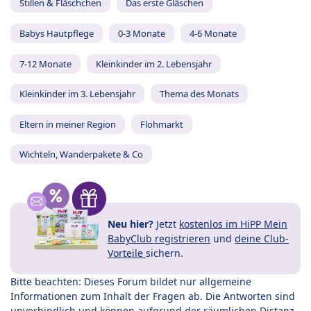
Stillen & Fläschchen
Das erste Gläschen
Babys Hautpflege
0-3 Monate
4-6 Monate
7-12 Monate
Kleinkinder im 2. Lebensjahr
Kleinkinder im 3. Lebensjahr
Thema des Monats
Eltern in meiner Region
Flohmarkt
Wichteln, Wanderpakete & Co
Neu hier?
Jetzt
kostenlos im HiPP Mein
BabyClub registrieren
und
deine Club-
Vorteile
sichern.
Bitte beachten: Dieses Forum bildet nur allgemeine
Informationen zum Inhalt der Fragen ab. Die Antworten sind
unverbindlich und können aufgrund der räumlichen Distanz