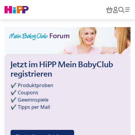
Skip to main content
Warenkor
HiPP M
Such
Jetzt im HiPP Mein BabyClub
registrieren
✔️ Produktproben
✔️ Coupons
✔️ Gewinnspiele
✔️ Tipps per Mail