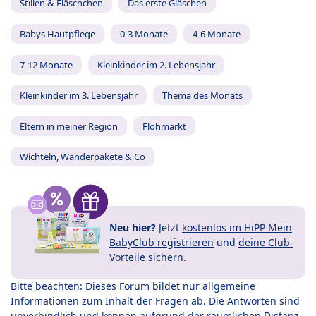
Stillen & Fläschchen
Das erste Gläschen
Babys Hautpflege
0-3 Monate
4-6 Monate
7-12 Monate
Kleinkinder im 2. Lebensjahr
Kleinkinder im 3. Lebensjahr
Thema des Monats
Eltern in meiner Region
Flohmarkt
Wichteln, Wanderpakete & Co
Neu hier?
Jetzt
kostenlos im HiPP Mein
BabyClub registrieren
und
deine Club-
Vorteile
sichern.
Bitte beachten: Dieses Forum bildet nur allgemeine
Informationen zum Inhalt der Fragen ab. Die Antworten sind
unverbindlich und können aufgrund der räumlichen Distanz