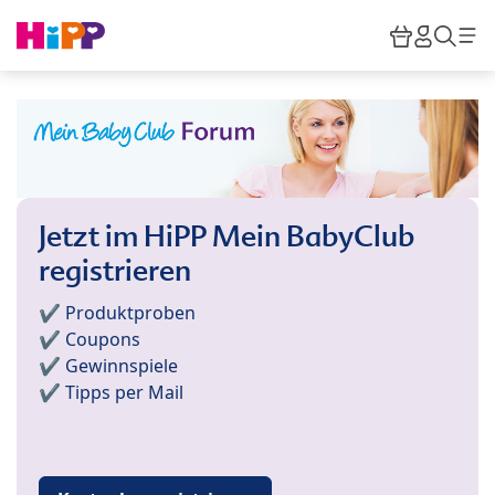
Skip to main content
Warenkor
HiPP M
Such
Jetzt im HiPP Mein BabyClub
registrieren
✔️ Produktproben
✔️ Coupons
✔️ Gewinnspiele
✔️ Tipps per Mail