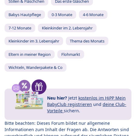
Stillen & Fläschchen
Das erste Gläschen
Babys Hautpflege
0-3 Monate
4-6 Monate
7-12 Monate
Kleinkinder im 2. Lebensjahr
Kleinkinder im 3. Lebensjahr
Thema des Monats
Eltern in meiner Region
Flohmarkt
Wichteln, Wanderpakete & Co
Neu hier?
Jetzt
kostenlos im HiPP Mein
BabyClub registrieren
und
deine Club-
Vorteile
sichern.
Bitte beachten: Dieses Forum bildet nur allgemeine
Informationen zum Inhalt der Fragen ab. Die Antworten sind
unverbindlich und können aufgrund der räumlichen Distanz