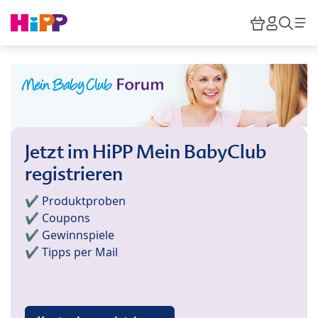
Skip to main content
Warenkor
HiPP M
Such
Jetzt im HiPP Mein BabyClub
registrieren
✔️ Produktproben
✔️ Coupons
✔️ Gewinnspiele
✔️ Tipps per Mail