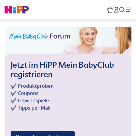
Skip to main content
Warenkor
HiPP M
Such
Jetzt im HiPP Mein BabyClub
registrieren
✔️ Produktproben
✔️ Coupons
✔️ Gewinnspiele
✔️ Tipps per Mail