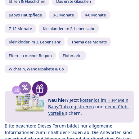
Stillen & Fläschchen
Das erste Gläschen
Babys Hautpflege
0-3 Monate
4-6 Monate
7-12 Monate
Kleinkinder im 2. Lebensjahr
Kleinkinder im 3. Lebensjahr
Thema des Monats
Eltern in meiner Region
Flohmarkt
Wichteln, Wanderpakete & Co
Neu hier?
Jetzt
kostenlos im HiPP Mein
BabyClub registrieren
und
deine Club-
Vorteile
sichern.
Bitte beachten: Dieses Forum bildet nur allgemeine
Informationen zum Inhalt der Fragen ab. Die Antworten sind
unverbindlich und können aufgrund der räumlichen Distanz