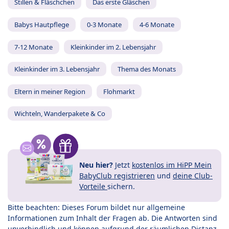
Stillen & Fläschchen
Das erste Gläschen
Babys Hautpflege
0-3 Monate
4-6 Monate
7-12 Monate
Kleinkinder im 2. Lebensjahr
Kleinkinder im 3. Lebensjahr
Thema des Monats
Eltern in meiner Region
Flohmarkt
Wichteln, Wanderpakete & Co
Neu hier?
Jetzt
kostenlos im HiPP Mein
BabyClub registrieren
und
deine Club-
Vorteile
sichern.
Bitte beachten: Dieses Forum bildet nur allgemeine
Informationen zum Inhalt der Fragen ab. Die Antworten sind
unverbindlich und können aufgrund der räumlichen Distanz