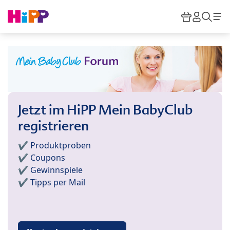
Skip to main content
Warenkor
HiPP M
Such
Jetzt im HiPP Mein BabyClub
registrieren
✔️ Produktproben
✔️ Coupons
✔️ Gewinnspiele
✔️ Tipps per Mail