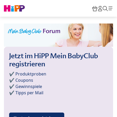
Skip to main content
Warenkor
HiPP M
Such
Jetzt im HiPP Mein BabyClub
registrieren
✔️ Produktproben
✔️ Coupons
✔️ Gewinnspiele
✔️ Tipps per Mail