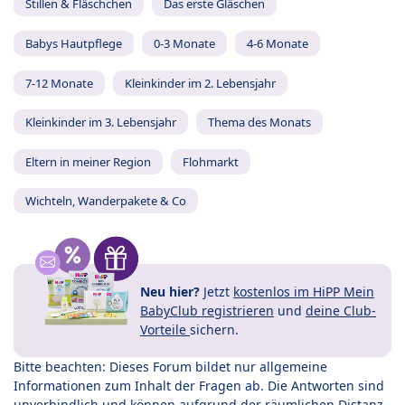
Stillen & Fläschchen
Das erste Gläschen
Babys Hautpflege
0-3 Monate
4-6 Monate
7-12 Monate
Kleinkinder im 2. Lebensjahr
Kleinkinder im 3. Lebensjahr
Thema des Monats
Eltern in meiner Region
Flohmarkt
Wichteln, Wanderpakete & Co
Neu hier?
Jetzt
kostenlos im HiPP Mein
BabyClub registrieren
und
deine Club-
Vorteile
sichern.
Bitte beachten: Dieses Forum bildet nur allgemeine
Informationen zum Inhalt der Fragen ab. Die Antworten sind
unverbindlich und können aufgrund der räumlichen Distanz