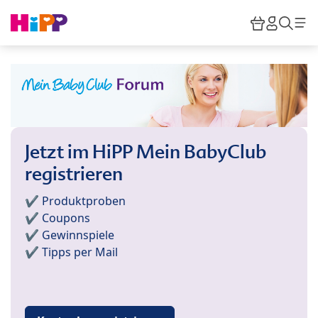
Skip to main content
Warenkor
HiPP M
Such
Jetzt im HiPP Mein BabyClub
registrieren
✔️ Produktproben
✔️ Coupons
✔️ Gewinnspiele
✔️ Tipps per Mail