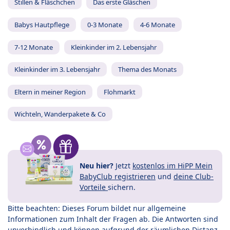
Stillen & Fläschchen
Das erste Gläschen
Babys Hautpflege
0-3 Monate
4-6 Monate
7-12 Monate
Kleinkinder im 2. Lebensjahr
Kleinkinder im 3. Lebensjahr
Thema des Monats
Eltern in meiner Region
Flohmarkt
Wichteln, Wanderpakete & Co
Neu hier?
Jetzt
kostenlos im HiPP Mein
BabyClub registrieren
und
deine Club-
Vorteile
sichern.
Bitte beachten: Dieses Forum bildet nur allgemeine
Informationen zum Inhalt der Fragen ab. Die Antworten sind
unverbindlich und können aufgrund der räumlichen Distanz