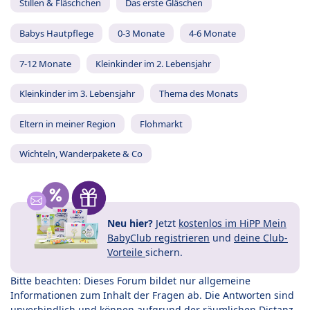
Stillen & Fläschchen
Das erste Gläschen
Babys Hautpflege
0-3 Monate
4-6 Monate
7-12 Monate
Kleinkinder im 2. Lebensjahr
Kleinkinder im 3. Lebensjahr
Thema des Monats
Eltern in meiner Region
Flohmarkt
Wichteln, Wanderpakete & Co
Neu hier?
Jetzt
kostenlos im HiPP Mein
BabyClub registrieren
und
deine Club-
Vorteile
sichern.
Bitte beachten: Dieses Forum bildet nur allgemeine
Informationen zum Inhalt der Fragen ab. Die Antworten sind
unverbindlich und können aufgrund der räumlichen Distanz