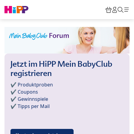
Skip to main content
Warenkor
HiPP M
Such
Jetzt im HiPP Mein BabyClub
registrieren
✔️ Produktproben
✔️ Coupons
✔️ Gewinnspiele
✔️ Tipps per Mail