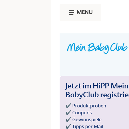
Skip to main content
MENU
Jetzt im HiPP Mein
BabyClub registri
✔️ Produktproben
✔️ Coupons
✔️ Gewinnspiele
✔️ Tipps per Mail