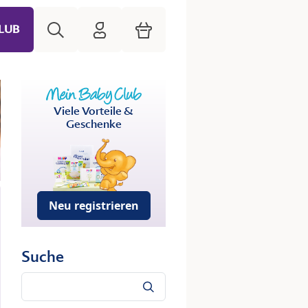
Suche
HiPP Mein Babyclub
Warenkorb
LUB
Viele Vorteile &
Geschenke
Neu registrieren
Suche
Suche