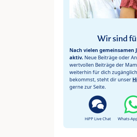
Wir sind fü
Nach vielen gemeinsamen J
aktiv.
Neue Beiträge oder Ant
wertvollen Beiträge der Mam
weiterhin für dich zugänglic
bekommst, steht dir unser
H
gerne zur Seite.
HiPP Live Chat
Whats-App