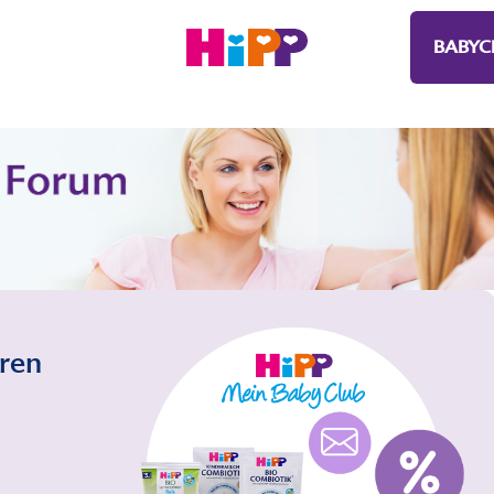
BABYC
eren