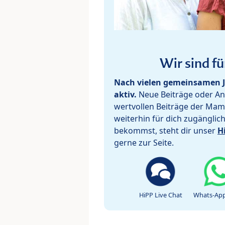
Wir sind fü
Nach vielen gemeinsamen J
aktiv.
Neue Beiträge oder Ant
wertvollen Beiträge der Mam
weiterhin für dich zugänglic
bekommst, steht dir unser
H
gerne zur Seite.
HiPP Live Chat
Whats-App