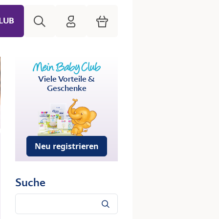
Suche
HiPP Mein Babyclub
Warenkorb
LUB
Viele Vorteile &
Geschenke
Neu registrieren
Suche
Suche