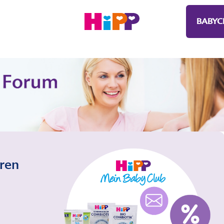
BABYC
eren