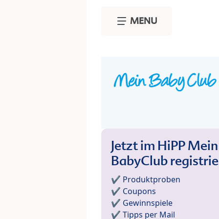
Skip to main content
MENU
Jetzt im HiPP Mein
BabyClub registri
✔️ Produktproben
✔️ Coupons
✔️ Gewinnspiele
✔️ Tipps per Mail