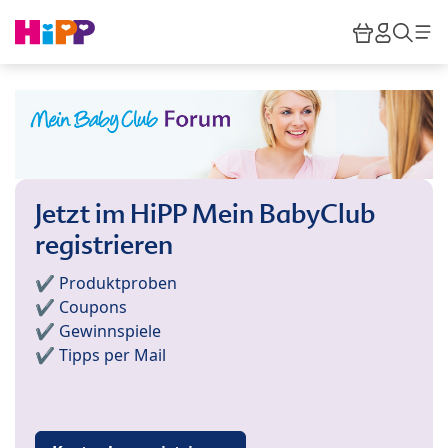
Skip to main content
Warenkor
HiPP M
Such
Jetzt im HiPP Mein BabyClub
registrieren
✔️ Produktproben
✔️ Coupons
✔️ Gewinnspiele
✔️ Tipps per Mail