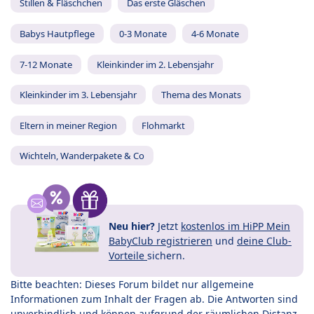
Stillen & Fläschchen
Das erste Gläschen
Babys Hautpflege
0-3 Monate
4-6 Monate
7-12 Monate
Kleinkinder im 2. Lebensjahr
Kleinkinder im 3. Lebensjahr
Thema des Monats
Eltern in meiner Region
Flohmarkt
Wichteln, Wanderpakete & Co
Neu hier?
Jetzt
kostenlos im HiPP Mein
BabyClub registrieren
und
deine Club-
Vorteile
sichern.
Bitte beachten: Dieses Forum bildet nur allgemeine
Informationen zum Inhalt der Fragen ab. Die Antworten sind
unverbindlich und können aufgrund der räumlichen Distanz