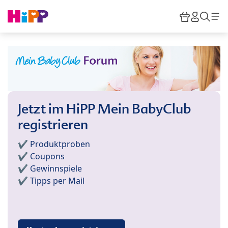
Skip to main content
Warenkor
HiPP M
Such
Jetzt im HiPP Mein BabyClub
registrieren
✔️ Produktproben
✔️ Coupons
✔️ Gewinnspiele
✔️ Tipps per Mail