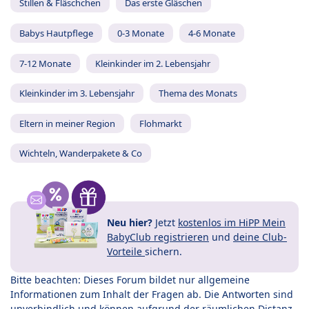
Stillen & Fläschchen
Das erste Gläschen
Babys Hautpflege
0-3 Monate
4-6 Monate
7-12 Monate
Kleinkinder im 2. Lebensjahr
Kleinkinder im 3. Lebensjahr
Thema des Monats
Eltern in meiner Region
Flohmarkt
Wichteln, Wanderpakete & Co
Neu hier?
Jetzt
kostenlos im HiPP Mein
BabyClub registrieren
und
deine Club-
Vorteile
sichern.
Bitte beachten: Dieses Forum bildet nur allgemeine
Informationen zum Inhalt der Fragen ab. Die Antworten sind
unverbindlich und können aufgrund der räumlichen Distanz