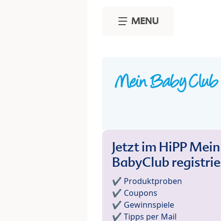
Skip to main content
MENU
Jetzt im HiPP Mein
BabyClub registri
✔️ Produktproben
✔️ Coupons
✔️ Gewinnspiele
✔️ Tipps per Mail