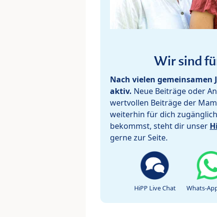
Wir sind fü
Nach vielen gemeinsamen J
aktiv.
Neue Beiträge oder Ant
wertvollen Beiträge der Mam
weiterhin für dich zugänglic
bekommst, steht dir unser
H
gerne zur Seite.
HiPP Live Chat
Whats-App