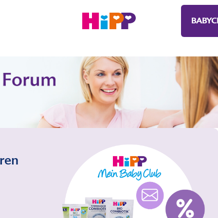
BABYC
eren