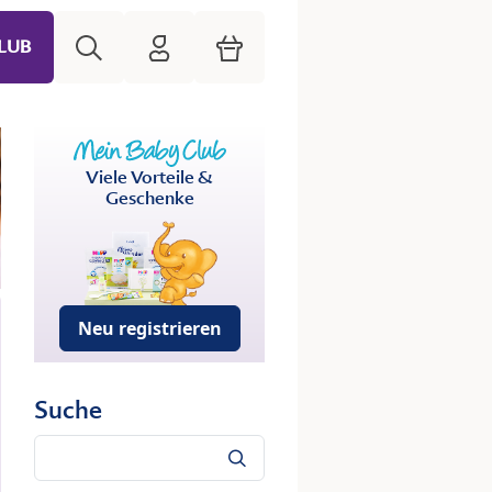
Suche
HiPP Mein Babyclub
Warenkorb
LUB
Viele Vorteile &
Geschenke
Neu registrieren
Suche
Suche