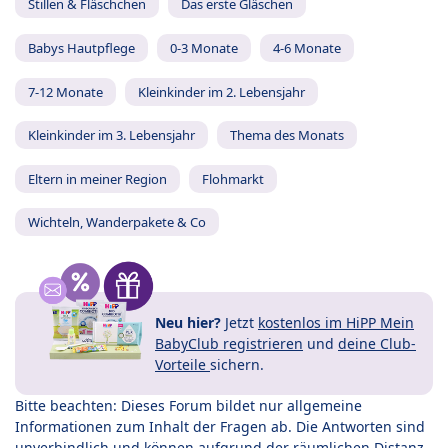
Stillen & Fläschchen
Das erste Gläschen
Babys Hautpflege
0-3 Monate
4-6 Monate
7-12 Monate
Kleinkinder im 2. Lebensjahr
Kleinkinder im 3. Lebensjahr
Thema des Monats
Eltern in meiner Region
Flohmarkt
Wichteln, Wanderpakete & Co
Neu hier?
Jetzt
kostenlos im HiPP Mein
BabyClub registrieren
und
deine Club-
Vorteile
sichern.
Bitte beachten: Dieses Forum bildet nur allgemeine
Informationen zum Inhalt der Fragen ab. Die Antworten sind
unverbindlich und können aufgrund der räumlichen Distanz