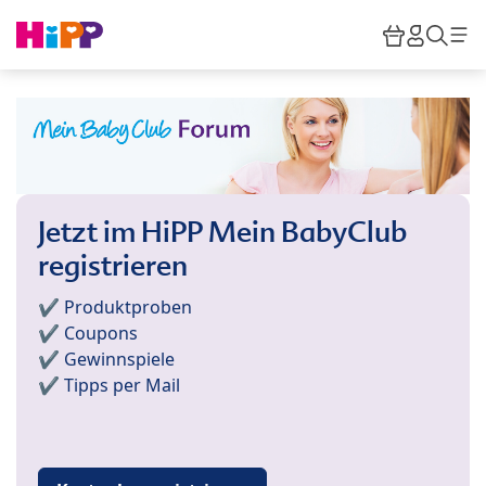
Skip to main content
Warenkor
HiPP M
Such
Jetzt im HiPP Mein BabyClub
registrieren
✔️ Produktproben
✔️ Coupons
✔️ Gewinnspiele
✔️ Tipps per Mail