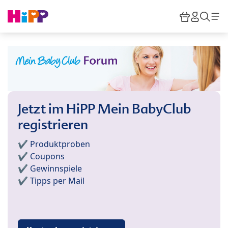
Skip to main content
Warenkor
HiPP M
Such
Jetzt im HiPP Mein BabyClub
registrieren
✔️ Produktproben
✔️ Coupons
✔️ Gewinnspiele
✔️ Tipps per Mail