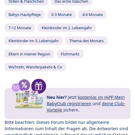
Stillen & Fläschchen
Das erste Gläschen
Babys Hautpflege
0-3 Monate
4-6 Monate
7-12 Monate
Kleinkinder im 2. Lebensjahr
Kleinkinder im 3. Lebensjahr
Thema des Monats
Eltern in meiner Region
Flohmarkt
Wichteln, Wanderpakete & Co
Neu hier?
Jetzt
kostenlos im HiPP Mein
BabyClub registrieren
und
deine Club-
Vorteile
sichern.
Bitte beachten: Dieses Forum bildet nur allgemeine
Informationen zum Inhalt der Fragen ab. Die Antworten sind
unverbindlich und können aufgrund der räumlichen Distanz