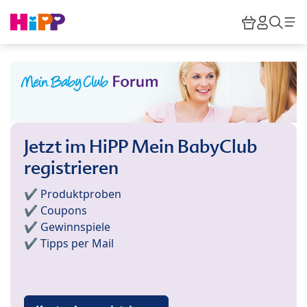
Skip to main content
Warenkor
HiPP M
Such
Jetzt im HiPP Mein BabyClub
registrieren
✔️ Produktproben
✔️ Coupons
✔️ Gewinnspiele
✔️ Tipps per Mail