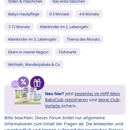
Stillen & Fläschchen
Das erste Gläschen
Babys Hautpflege
0-3 Monate
4-6 Monate
7-12 Monate
Kleinkinder im 2. Lebensjahr
Kleinkinder im 3. Lebensjahr
Thema des Monats
Eltern in meiner Region
Flohmarkt
Wichteln, Wanderpakete & Co
Neu hier?
Jetzt
kostenlos im HiPP Mein
BabyClub registrieren
und
deine Club-
Vorteile
sichern.
Bitte beachten: Dieses Forum bildet nur allgemeine
Informationen zum Inhalt der Fragen ab. Die Antworten sind
unverbindlich und können aufgrund der räumlichen Distanz