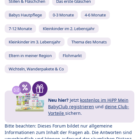
Stillen & Fläschchen
Das erste Gläschen
Babys Hautpflege
0-3 Monate
4-6 Monate
7-12 Monate
Kleinkinder im 2. Lebensjahr
Kleinkinder im 3. Lebensjahr
Thema des Monats
Eltern in meiner Region
Flohmarkt
Wichteln, Wanderpakete & Co
Neu hier?
Jetzt
kostenlos im HiPP Mein
BabyClub registrieren
und
deine Club-
Vorteile
sichern.
Bitte beachten: Dieses Forum bildet nur allgemeine
Informationen zum Inhalt der Fragen ab. Die Antworten sind
unverbindlich und können aufgrund der räumlichen Distanz