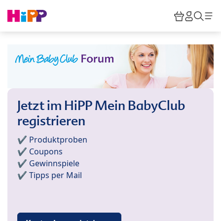
Skip to main content
Warenkor
HiPP M
Such
Jetzt im HiPP Mein BabyClub
registrieren
✔️ Produktproben
✔️ Coupons
✔️ Gewinnspiele
✔️ Tipps per Mail