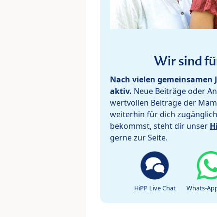
Wir sind fü
Nach vielen gemeinsamen J
aktiv.
Neue Beiträge oder Ant
wertvollen Beiträge der Mam
weiterhin für dich zugänglic
bekommst, steht dir unser
H
gerne zur Seite.
HiPP Live Chat
Whats-App