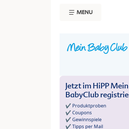
Skip to main content
MENU
Jetzt im HiPP Mein
BabyClub registri
✔️ Produktproben
✔️ Coupons
✔️ Gewinnspiele
✔️ Tipps per Mail