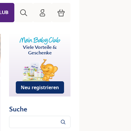
Suche
HiPP Mein Babyclub
Warenkorb
LUB
Viele Vorteile &
Geschenke
Neu registrieren
Suche
Suche