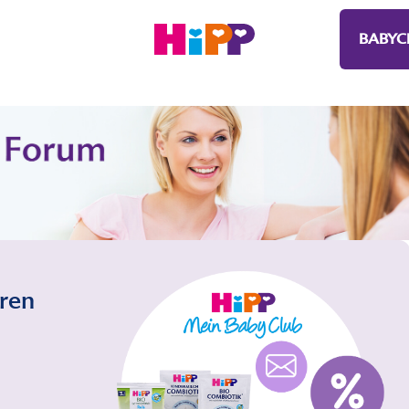
BABYC
eren