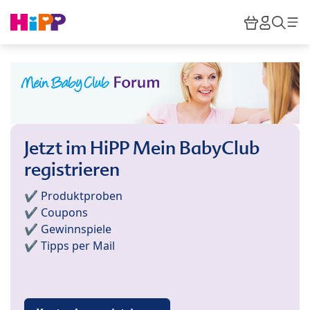
Skip to main content
Warenkor
HiPP M
Such
Jetzt im HiPP Mein BabyClub
registrieren
✔️ Produktproben
✔️ Coupons
✔️ Gewinnspiele
✔️ Tipps per Mail