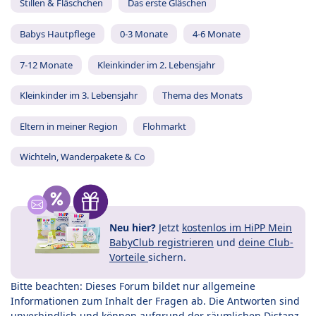
Stillen & Fläschchen
Das erste Gläschen
Babys Hautpflege
0-3 Monate
4-6 Monate
7-12 Monate
Kleinkinder im 2. Lebensjahr
Kleinkinder im 3. Lebensjahr
Thema des Monats
Eltern in meiner Region
Flohmarkt
Wichteln, Wanderpakete & Co
Neu hier?
Jetzt
kostenlos im HiPP Mein
BabyClub registrieren
und
deine Club-
Vorteile
sichern.
Bitte beachten: Dieses Forum bildet nur allgemeine
Informationen zum Inhalt der Fragen ab. Die Antworten sind
unverbindlich und können aufgrund der räumlichen Distanz