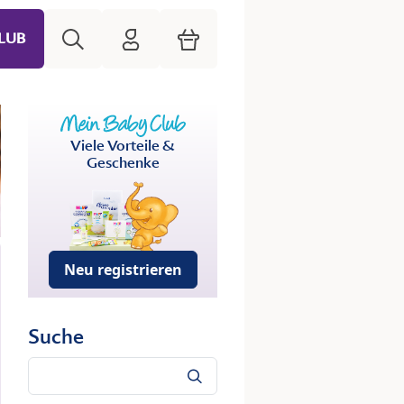
Suche
HiPP Mein Babyclub
Warenkorb
LUB
Viele Vorteile &
Geschenke
Neu registrieren
Suche
Suche