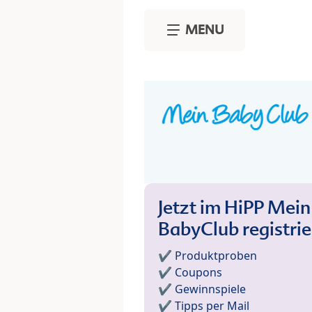
Skip to main content
MENU
Jetzt im HiPP Mein
BabyClub registri
✔️ Produktproben
✔️ Coupons
✔️ Gewinnspiele
✔️ Tipps per Mail