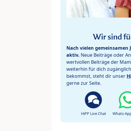
Wir sind fü
Nach vielen gemeinsamen J
aktiv.
Neue Beiträge oder Ant
wertvollen Beiträge der Mam
weiterhin für dich zugänglic
bekommst, steht dir unser
H
gerne zur Seite.
HiPP Live Chat
Whats-App