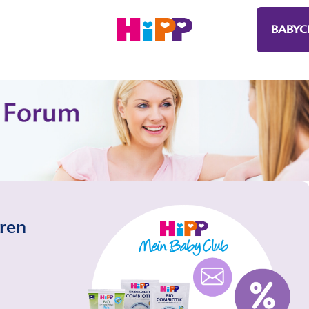
BABYC
eren