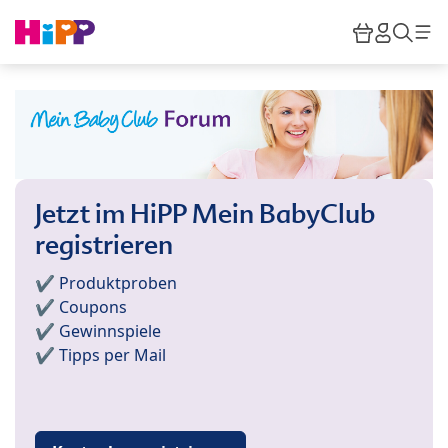
Skip to main content
Warenkor
HiPP M
Such
Jetzt im HiPP Mein BabyClub
registrieren
✔️ Produktproben
✔️ Coupons
✔️ Gewinnspiele
✔️ Tipps per Mail