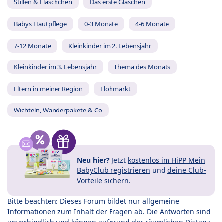
Stillen & Fläschchen
Das erste Gläschen
Babys Hautpflege
0-3 Monate
4-6 Monate
7-12 Monate
Kleinkinder im 2. Lebensjahr
Kleinkinder im 3. Lebensjahr
Thema des Monats
Eltern in meiner Region
Flohmarkt
Wichteln, Wanderpakete & Co
Neu hier?
Jetzt
kostenlos im HiPP Mein
BabyClub registrieren
und
deine Club-
Vorteile
sichern.
Bitte beachten: Dieses Forum bildet nur allgemeine
Informationen zum Inhalt der Fragen ab. Die Antworten sind
unverbindlich und können aufgrund der räumlichen Distanz